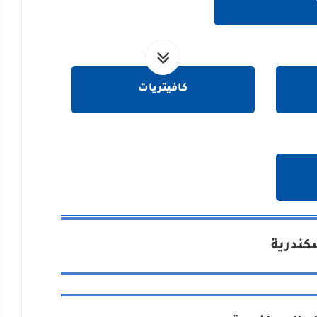
كافيتريات
سكندرية