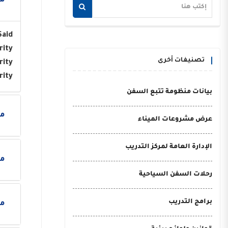
مو
Said
rity
تصنيفات أخرى
rity
rity
بيانات منظومة تتبع السفن
مو
عرض مشروعات الميناء
الإدارة العامة لمركز التدريب
مو
رحلات السفن السياحية
برامج التدريب
مو