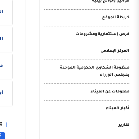
قوانين ولوائح بيئية
ال
خريطة الموقع
فرص إستثمارية ومشروعات
ال
المركز الإعلامى
م
منظومة الشكاوى الحكومية الموحدة
بمجلس الوزراء
معلومات عن الميناء
أج
أخبار الميناء
تقارير