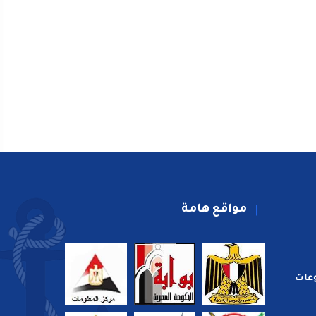
مواقع هامة
عات