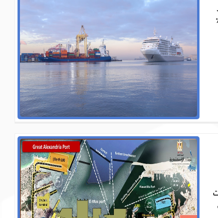
ارية ، حيث يتم تداول حوالي 60٪
ت