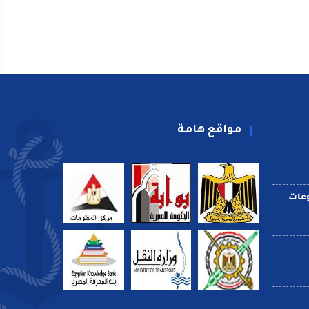
مواقع هامة
عات