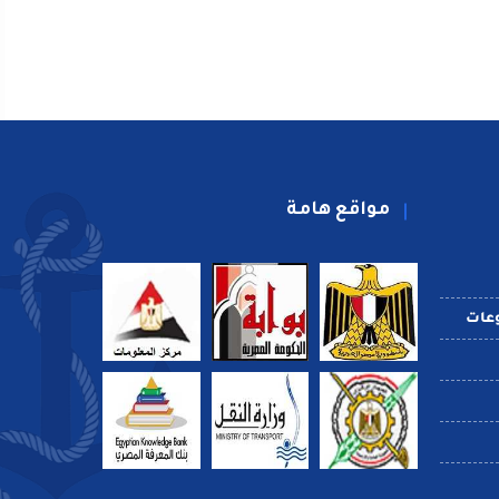
مواقع هامة
عات