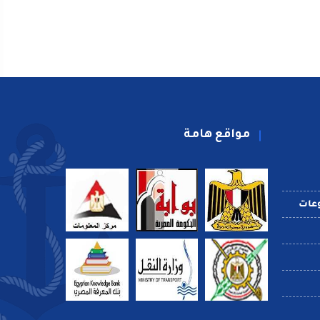
مواقع هامة
عات