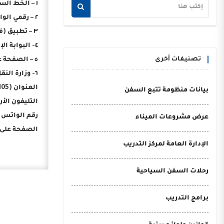
١ – الخط الساخن (16528).
٢ – رقمي الواتس أب (01555516528 – 01555525444) لاستقبال رسائل وشكاوى ومشاركات المواطنين لأماكن تراكم وتجمع القمامة والمخلفات.
٣ – تطبيق (في خدمتك).
٤- البوابة الإلكترونية لمنظومة الشكاوى الحكومية الموحدة (www.shakwa.eg.)
تصنيفات أخرى
٥ – الصفحة على الفيس بوك (الشكاوى الحكومية بمجلس الوزراء) على الرابط التالي (https://www.facebook.com/shakwa.egypt).
٦- وزارة النقل – الإدارة العامة لخدمة المواطنين:
العنوان (105 ش القصر العيني – وسط البلد – القاهرة).
بيانات منظومة تتبع السفن
التليفون الأرضي (8/02
رقم الواتس أب (992130
عرض مشروعات الميناء
الصفحة على الفيس بو
الإدارة العامة لمركز التدريب
رحلات السفن السياحية
برامج التدريب