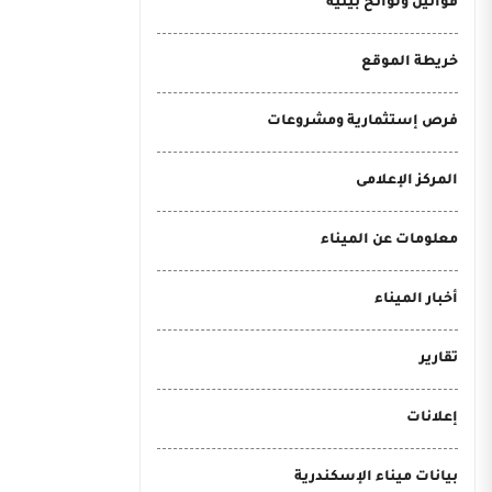
قوانين ولوائح بيئية
خريطة الموقع
فرص إستثمارية ومشروعات
المركز الإعلامى
معلومات عن الميناء
أخبار الميناء
تقارير
إعلانات
بيانات ميناء الإسكندرية