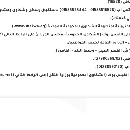
2798056).
01288).
ك (الشكاوى الحكومية بوزارة النقل) على الرابط التالي (https://www.facebook.com/shakwa.egypt.mot/)