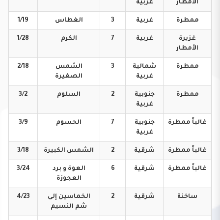
الأمطار
غربية
ممطرة
غربية
3
الغطاس
1/19
غزيرة
غربية
7
الكرم
1/28
الأمطار
ممطرة
شمالية
3
الشمس
2/18
غربية
الصغيرة
ممطرة
جنوبية
2
السلوم
3/2
غربية
غالباً
ممطرة
جنوبية
7
الحسوم
3/9
غربية
غالباً
ممطرة
شرقية
2
الشمس
الكبيرة
3/18
غالباً
ممطرة
شرقية
6
العوة و برد
3/24
العجوزة
ساخنة
شرقية
2
الخماسين إلى
4/23
شم النسيم