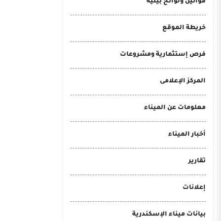
قوانين ولوائح بيئية
خريطة الموقع
فرص إستثمارية ومشروعات
المركز الإعلامى
معلومات عن الميناء
أخبار الميناء
تقارير
إعلانات
بيانات ميناء الإسكندرية