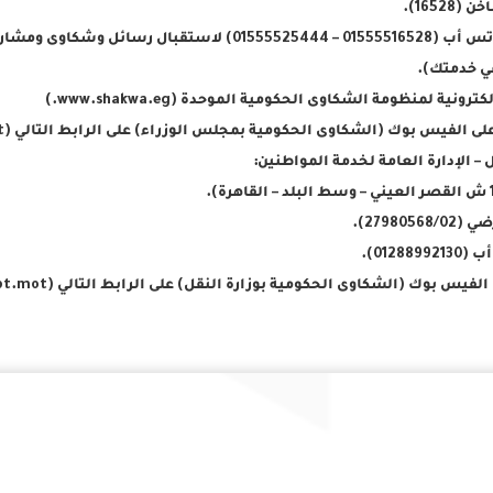
2798056).
01288).
ك (الشكاوى الحكومية بوزارة النقل) على الرابط التالي (https://www.facebook.com/shakwa.egypt.mot/)