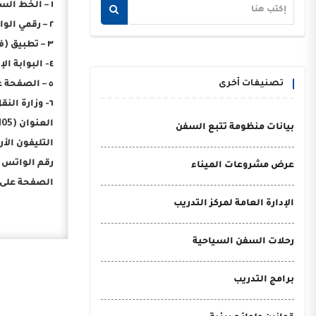
١ – الخط الساخن (16528).
٢ – رقمي الواتس أب (01555516528 – 01555525444) لاستقبال رسائل وشكاوى ومشاركات المواطنين لأماكن تراكم وتجمع القمامة والمخلفات.
٣ – تطبيق (في خدمتك).
٤- البوابة الإلكترونية لمنظومة الشكاوى الحكومية الموحدة (www.shakwa.eg.)
تصنيفات أخرى
٥ – الصفحة على الفيس بوك (الشكاوى الحكومية بمجلس الوزراء) على الرابط التالي (https://www.facebook.com/shakwa.egypt).
٦- وزارة النقل – الإدارة العامة لخدمة المواطنين:
العنوان (105 ش القصر العيني – وسط البلد – القاهرة).
بيانات منظومة تتبع السفن
التليفون الأرضي (8/02
رقم الواتس أب (992130
عرض مشروعات الميناء
الصفحة على الفيس بو
الإدارة العامة لمركز التدريب
رحلات السفن السياحية
برامج التدريب