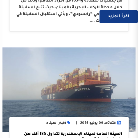
من جنسيات متعددة و1054 من أفراد الطاقم، وذلك من
خلال محطة الركاب البحرية بالميناء، حيث تتبع السفينة
الوكيل الملاحي “رابسودي”. ويأتي استقبال السفينة في
اقرأ المزيد
إطار النجاحات ….
الثلاثاء, 09 يونيو 2026
أخبار الميناء
الهيئة العامة لميناء الإسكندرية تتداول 185 ألف طن