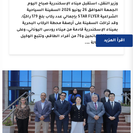
وزير النقل، استقبل ميناء الإسكندرية صباح اليوم
الجمعة الموافق 26 يونيو 2026 السفينة السياحية
الشراعية STAR FLYER بإجمالي عدد ركاب بلغ 179 راكبًا.
وقد تراكت السفينة على أرصفة محطة الركاب البحرية
بميناء الإسكندرية قادمة من ميناء رودس اليوناني، وعلى
متنها 103 سائحين و76 من أفراد الطاقم، وتتبع الوكيل
اقرأ المزيد
الملاحي “وكالة ….