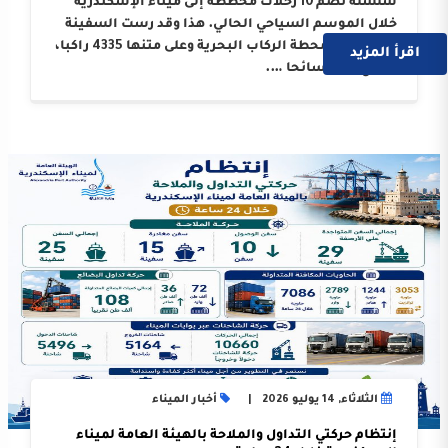
سلسلة تضم 10 رحلات مخططة إلى ميناء الإسكندرية
خلال الموسم السياحي الحالي. هذا وقد رست السفينة
على أرصفة محطة الركاب البحرية وعلى متنها 4335 راكبا،
اقرأ المزيد
بواقع 3214 سائحا ….
الثلاثاء, 14 يوليو 2026
أخبار الميناء
إنتظام حركتي التداول والملاحة بالهيئة العامة لميناء