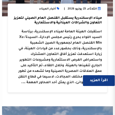
الثلاثاء, 23 يونيو 2026
أخبار الميناء
ميناء الإسكندرية يستقبل القنصل العام الصيني لتعزيز
التعاون والشراكات المينائية والاستثمارية
استقبلت الهيئة العامة لميناء الإسكندرية، برئاسة
السيد اللواء بحري رئيس مجلس الإدارة، السيدة/ Xu
Min القنصل العام لجمهورية الصين الشعبية
بالإسكندرية، وذلك بحضور عدد من قيادات الهيئة، في
زيارة استهدفت تعزيز آفاق التعاون المشترك
واستعراض الفرص الاستثمارية ومشروعات التطوير
الجاري تنفيذها بالهيئة. وخلال اللقاء، تم التأكيد على
عمق العلاقات المصرية الصينية وما تشهده من تطور
متواصل في مختلف المجالات، لاسيما في قطاع النقل
اقرأ المزيد
البحري والموانئ، الذي يمثل أحد المحاور المهمة ….