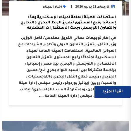
الأربعاء, 22 يوليو 2026
أخبار الميناء
استضافت الهيئة العامة لميناء الإسكندرية وفدًا
إسبانيا رفيع المستوى لتعزيز الربط البحري والتجاري
والتعاون اللوجستي وبحث الاستثمارات المشتركة
في إطار توجيهات معالي الفريق مهندس/ كامل الوزير،
وزير النقل، بتعزيز التعاون الدولي وتطوير الشراكات مع
الموانئ العالمية، استضافت الهيئة العامة لميناء
الإسكندرية اجتماعًا رفيع المستوى لتعزيز التعاون
الاقتصادي واللوجستي والبحري بين مصر وإسبانيا،
برئاسة مشتركة بين السيد اللواء بحري أ.ح/ حسين
الجزيري، رئيس قطاع النقل البحري واللوجستيات ،
والسيد/ روبين إيبانيز بوردونو، رئيس مجلس إدارة هيئة
ميناء كاستيلون، وبمشاركة السيد اللواء بحري/ إيهاب
اقرأ المزيد
صلاح، رئيس مجلس إدارة الهيئة العامة ….