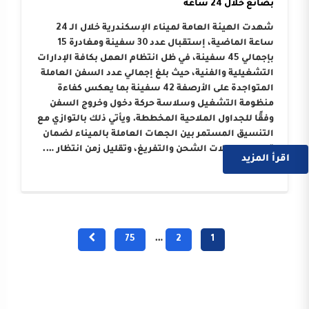
بضائع خلال 24 ساعة
شهدت الهيئة العامة لميناء الإسكندرية خلال الـ 24
ساعة الماضية، إستقبال عدد 30 سفينة ومغادرة 15
بإجمالي 45 سفينة، في ظل انتظام العمل بكافة الإدارات
التشغيلية والفنية، حيث بلغ إجمالي عدد السفن العاملة
المتواجدة على الأرصفة 42 سفينة بما يعكس كفاءة
منظومة التشغيل وسلاسة حركة دخول وخروج السفن
وفقًا للجداول الملاحية المخططة. ويأتي ذلك بالتوازي مع
التنسيق المستمر بين الجهات العاملة بالميناء لضمان
تسريع معدلات الشحن والتفريغ، وتقليل زمن انتظار ….
اقرأ المزيد
75
…
2
1