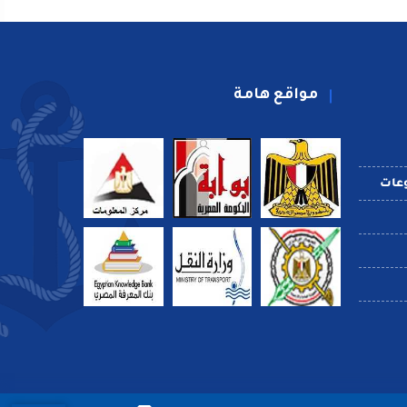
مواقع هامة
عات