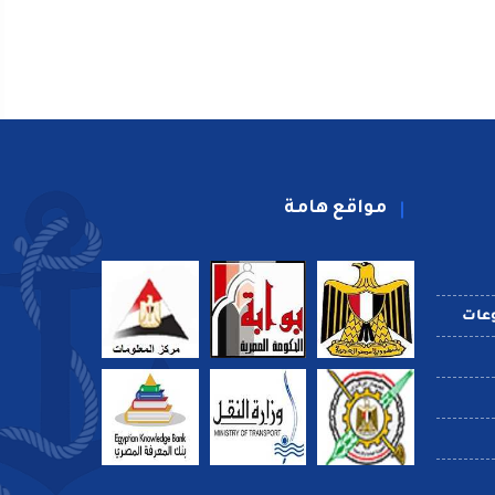
مواقع هامة
عات