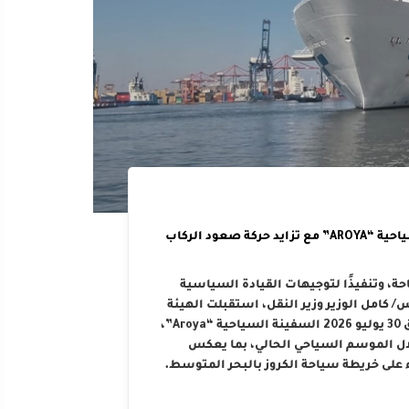
الهيئة العامة لميناء الإسكندرية تستقبل السفينة السياحية “AROYA” مع تزايد حركة صعود الركاب
حة، وتنفيذًا لتوجيهات القيادة السياسية
كامل الوزير وزير النقل، استقبلت الهيئة
العامة لميناء الإسكندرية صباح اليوم الخميس الموافق 30 يوليو 2026 السفينة السياحية “Aroya”،
لال الموسم السياحي الحالي، بما يعكس
 على خريطة سياحة الكروز بالبحر المتوسط.