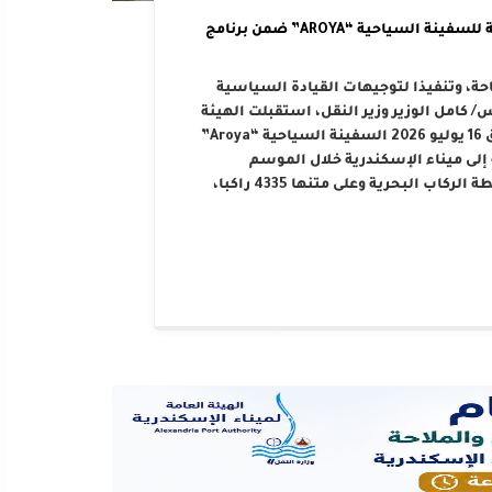
الهيئة العامة لميناء الإسكندرية تستقبل الرحلة الرابعة للسفينة السياحية “AROYA” ضمن برنامج
احة، وتنفيذا لتوجيهات القيادة السياسية
كامل الوزير وزير النقل، استقبلت الهيئة
العامة لميناء الإسكندرية صباح اليوم الخميس الموافق 16 يوليو 2026 السفينة السياحية “Aroya”
سلة تضم 10 رحلات مخططة إلى ميناء الإسكندرية خلال الموسم
السياحي الحالي. هذا وقد رست السفينة على أرصفة محطة الركاب البحرية وعلى متنها 4335 راكبا،