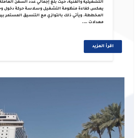
يعكس كفاءة منظومة التشغيل وسلاسة حركة دخول وخروج
المخططة. ويأتي ذلك بالتوازي مع التنسيق المستمر بين
معدلات ….
اقرأ المزيد