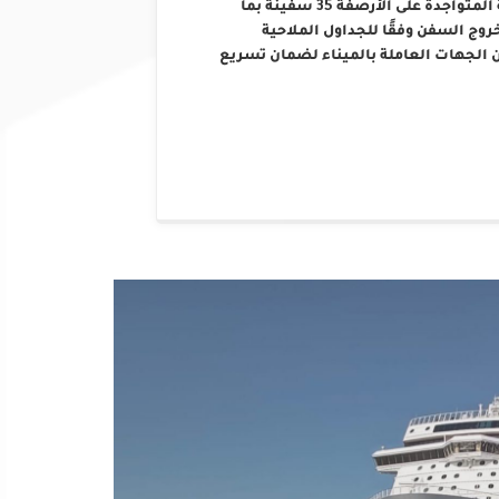
التشغيلية والفنية، حيث بلغ إجمالي عدد السفن العاملة المتواجدة على الأرصفة 35 سفينة بما
 السفن وفقًا للجداول الملاحية
 الجهات العاملة بالميناء لضمان تسريع