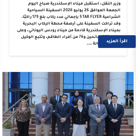
وزير النقل، استقبل ميناء الإسكندرية صباح اليوم
الجمعة الموافق 26 يونيو 2026 السفينة السياحية
الشراعية STAR FLYER بإجمالي عدد ركاب بلغ 179 راكبًا.
وقد تراكت السفينة على أرصفة محطة الركاب البحرية
بميناء الإسكندرية قادمة من ميناء رودس اليوناني، وعلى
متنها 103 سائحين و76 من أفراد الطاقم، وتتبع الوكيل
اقرأ المزيد
الملاحي “وكالة ….