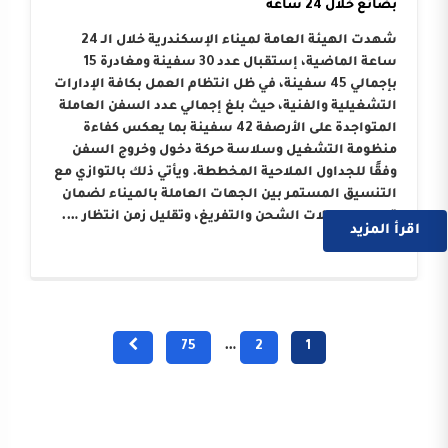
بضائع خلال 24 ساعة
شهدت الهيئة العامة لميناء الإسكندرية خلال الـ 24
ساعة الماضية، إستقبال عدد 30 سفينة ومغادرة 15
بإجمالي 45 سفينة، في ظل انتظام العمل بكافة الإدارات
التشغيلية والفنية، حيث بلغ إجمالي عدد السفن العاملة
المتواجدة على الأرصفة 42 سفينة بما يعكس كفاءة
منظومة التشغيل وسلاسة حركة دخول وخروج السفن
وفقًا للجداول الملاحية المخططة. ويأتي ذلك بالتوازي مع
التنسيق المستمر بين الجهات العاملة بالميناء لضمان
تسريع معدلات الشحن والتفريغ، وتقليل زمن انتظار ….
اقرأ المزيد
75
…
2
1