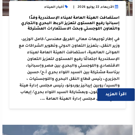
الأربعاء, 22 يوليو 2026
أخبار الميناء
استضافت الهيئة العامة لميناء الإسكندرية وفدًا
إسبانيا رفيع المستوى لتعزيز الربط البحري والتجاري
والتعاون اللوجستي وبحث الاستثمارات المشتركة
في إطار توجيهات معالي الفريق مهندس/ كامل الوزير،
وزير النقل، بتعزيز التعاون الدولي وتطوير الشراكات مع
الموانئ العالمية، استضافت الهيئة العامة لميناء
الإسكندرية اجتماعًا رفيع المستوى لتعزيز التعاون
الاقتصادي واللوجستي والبحري بين مصر وإسبانيا،
برئاسة مشتركة بين السيد اللواء بحري أ.ح/ حسين
الجزيري، رئيس قطاع النقل البحري واللوجستيات ،
والسيد/ روبين إيبانيز بوردونو، رئيس مجلس إدارة هيئة
ميناء كاستيلون، وبمشاركة السيد اللواء بحري/ إيهاب
اقرأ المزيد
صلاح، رئيس مجلس إدارة الهيئة العامة ….