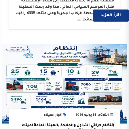
سلسلة تضم 10 رحلات مخططة إلى ميناء الإسكندرية
خلال الموسم السياحي الحالي. هذا وقد رست السفينة
على أرصفة محطة الركاب البحرية وعلى متنها 4335 راكبا،
اقرأ المزيد
بواقع 3214 سائحا ….
الثلاثاء, 14 يوليو 2026
أخبار الميناء
إنتظام حركتي التداول والملاحة بالهيئة العامة لميناء