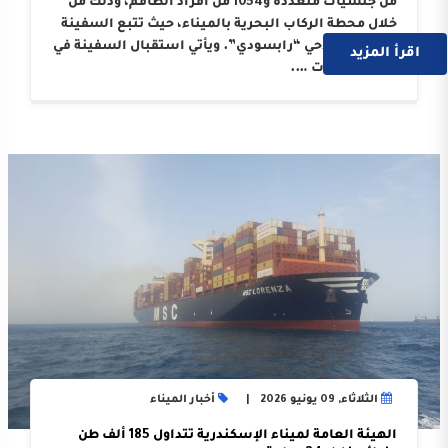
من جنسيات متعددة و1054 من أفراد الطاقم، وذلك من
خلال محطة الركاب البحرية بالميناء، حيث تتبع السفينة
الوكيل الملاحي “رابسودي”. ويأتي استقبال السفينة في
اقرأ المزيد
إطار النجاحات ….
الثلاثاء, 09 يونيو 2026
أخبار الميناء
الهيئة العامة لميناء الإسكندرية تتداول 185 ألف طن