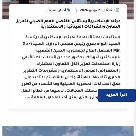
الثلاثاء, 23 يونيو 2026
أخبار الميناء
ميناء الإسكندرية يستقبل القنصل العام الصيني لتعزيز
التعاون والشراكات المينائية والاستثمارية
استقبلت الهيئة العامة لميناء الإسكندرية، برئاسة
السيد اللواء بحري رئيس مجلس الإدارة، السيدة/ Xu
Min القنصل العام لجمهورية الصين الشعبية
بالإسكندرية، وذلك بحضور عدد من قيادات الهيئة، في
زيارة استهدفت تعزيز آفاق التعاون المشترك
واستعراض الفرص الاستثمارية ومشروعات التطوير
الجاري تنفيذها بالهيئة. وخلال اللقاء، تم التأكيد على
عمق العلاقات المصرية الصينية وما تشهده من تطور
متواصل في مختلف المجالات، لاسيما في قطاع النقل
اقرأ المزيد
البحري والموانئ، الذي يمثل أحد المحاور المهمة ….