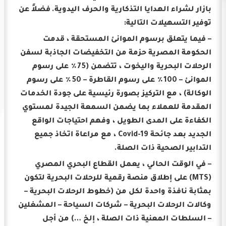
بازار لشراء الهدايا التذكارية والحرف اليدوية.
فضلاً عن
توفير التسهيلات التالية:
– فيما يتعلق برسوم الموانئ المستحقة ، قدمت
الحكومة المصرية حزمة من التخفيضات الجاذبة لسفن
الرحلات البحرية واليخوت ، تتضمن (75٪ على رسوم
الموانئ – 100٪ على رسوم القاطرة – 50٪ على رسوم
الوكالة) ، مع التركيز بصورة رئيسية على جودة الخدمات
المقدمة للعملاء بما يضمن السمعة الجيدة لمستوي
الكفاءة على المدى الطويل ، وفهم احتياجات الواقع
الجديد بعد جائحة Covid-19 ، مع مراعاة اتخاذ جميع
التدابير الصحية ذات الصلة.
– في الوقت الحالي ، يعمل القطاع البحري المصري
(MTS) على إطلاق منصة رقمية للرحلات البحرية لتكون
بمثابة نافذة واحدة لكل من (خطوط الرحلات البحرية –
وكالات الرحلات البحرية – شركات السياحة – المشغلين
– السلطات المعنية ذات الصلة ، إلخ …) من أجل