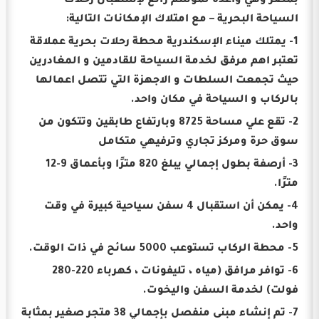
بمصر وهي واعدة لموسم رائع لإستقبال رحلات
السياحة البحرية – مع امتلاك الإمكانات التالية:
1- يمتلك ميناء الإسكندرية محطة رحلات بحرية عملاقة
تعتبر اهم مرفق لخدمة السياحة للقادمين و المغادرين
حيث تجمعت السلطات و الاجهزة التي تتصل اعمالها
بالركاب و السياحة في مكان واحد.
2- تقع علي مساحة 8725 وبارتفاع طابقين وتتكون من
سوق حرة ومركز تجاري وترفيهي متكامل
3- أرصفة بطول إجمالي يبلغ 820 مترًا وبأعماق 9-12
مترًا.
4- يمكن أن استقبال 4 سفن سياحية كبيرة في وقت
واحد.
5- محطة الركاب تستوعب 5000 سائح في ذات الوقت.
6- توافر مرافق (مياه ، تليفونات ، كهرباء 220-280
فولت) لخدمة السفن واليخوت.
7- تم إنشاء مبنى منفصل بإجمالي 38 متجر صغير بمثابة