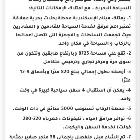
بمصر وهي واعدة لموسم رائع لإستقبال رحلات
السياحة البحرية – مع امتلاك الإمكانات التالية:
1- يمتلك ميناء الإسكندرية محطة رحلات بحرية عملاقة
تعتبر اهم مرفق لخدمة السياحة للقادمين و المغادرين
حيث تجمعت السلطات و الاجهزة التي تتصل اعمالها
بالركاب و السياحة في مكان واحد.
2- تقع علي مساحة 8725 وبارتفاع طابقين وتتكون من
سوق حرة ومركز تجاري وترفيهي متكامل
3- أرصفة بطول إجمالي يبلغ 820 مترًا وبأعماق 9-12
مترًا.
4- يمكن أن استقبال 4 سفن سياحية كبيرة في وقت
واحد.
5- محطة الركاب تستوعب 5000 سائح في ذات الوقت.
6- توافر مرافق (مياه ، تليفونات ، كهرباء 220-280
فولت) لخدمة السفن واليخوت.
7- تم إنشاء مبنى منفصل بإجمالي 38 متجر صغير بمثابة