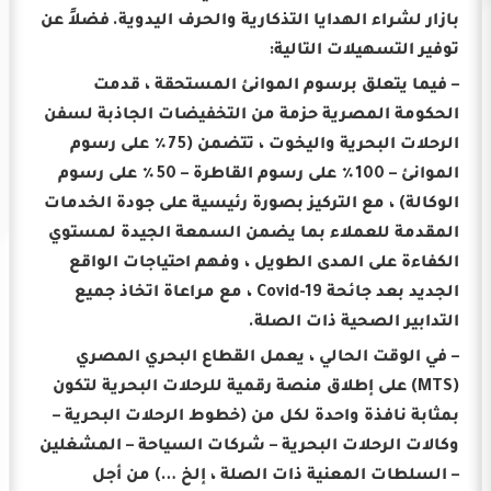
بازار لشراء الهدايا التذكارية والحرف اليدوية.
فضلاً عن
توفير التسهيلات التالية:
– فيما يتعلق برسوم الموانئ المستحقة ، قدمت
الحكومة المصرية حزمة من التخفيضات الجاذبة لسفن
الرحلات البحرية واليخوت ، تتضمن (75٪ على رسوم
الموانئ – 100٪ على رسوم القاطرة – 50٪ على رسوم
الوكالة) ، مع التركيز بصورة رئيسية على جودة الخدمات
المقدمة للعملاء بما يضمن السمعة الجيدة لمستوي
الكفاءة على المدى الطويل ، وفهم احتياجات الواقع
الجديد بعد جائحة Covid-19 ، مع مراعاة اتخاذ جميع
التدابير الصحية ذات الصلة.
– في الوقت الحالي ، يعمل القطاع البحري المصري
(MTS) على إطلاق منصة رقمية للرحلات البحرية لتكون
بمثابة نافذة واحدة لكل من (خطوط الرحلات البحرية –
وكالات الرحلات البحرية – شركات السياحة – المشغلين
– السلطات المعنية ذات الصلة ، إلخ …) من أجل