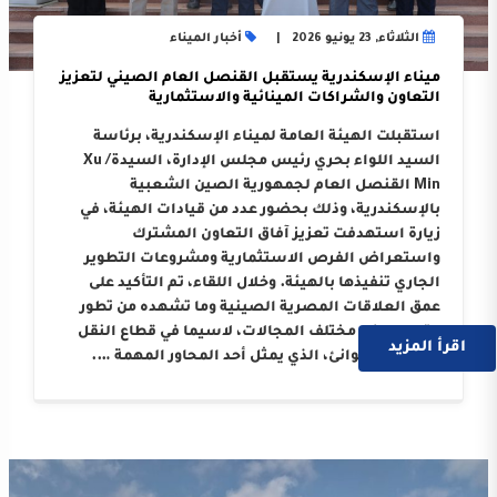
الثلاثاء, 23 يونيو 2026
أخبار الميناء
ميناء الإسكندرية يستقبل القنصل العام الصيني لتعزيز
التعاون والشراكات المينائية والاستثمارية
استقبلت الهيئة العامة لميناء الإسكندرية، برئاسة
السيد اللواء بحري رئيس مجلس الإدارة، السيدة/ Xu
Min القنصل العام لجمهورية الصين الشعبية
بالإسكندرية، وذلك بحضور عدد من قيادات الهيئة، في
زيارة استهدفت تعزيز آفاق التعاون المشترك
واستعراض الفرص الاستثمارية ومشروعات التطوير
الجاري تنفيذها بالهيئة. وخلال اللقاء، تم التأكيد على
عمق العلاقات المصرية الصينية وما تشهده من تطور
متواصل في مختلف المجالات، لاسيما في قطاع النقل
اقرأ المزيد
البحري والموانئ، الذي يمثل أحد المحاور المهمة ….