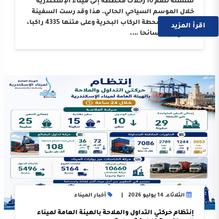
سلسلة تضم 10 رحلات مخططة إلى ميناء الإسكندرية
خلال الموسم السياحي الحالي. هذا وقد رست السفينة
على أرصفة محطة الركاب البحرية وعلى متنها 4335 راكبا،
اقرأ المزيد
بواقع 3214 سائحا ….
الثلاثاء, 14 يوليو 2026
أخبار الميناء
إنتظام حركتي التداول والملاحة بالهيئة العامة لميناء