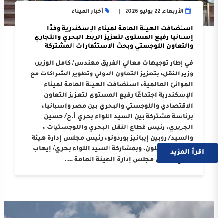
الأربعاء, 22 يوليو 2026
أخبار الميناء
استضافت الهيئة العامة لميناء الإسكندرية وفدًا
إسبانيا رفيع المستوى لتعزيز الربط البحري والتجاري
والتعاون اللوجستي وبحث الاستثمارات المشتركة
في إطار توجيهات معالي الفريق مهندس/ كامل الوزير،
وزير النقل، بتعزيز التعاون الدولي وتطوير الشراكات مع
الموانئ العالمية، استضافت الهيئة العامة لميناء
الإسكندرية اجتماعًا رفيع المستوى لتعزيز التعاون
الاقتصادي واللوجستي والبحري بين مصر وإسبانيا،
برئاسة مشتركة بين السيد اللواء بحري أ.ح/ حسين
الجزيري، رئيس قطاع النقل البحري واللوجستيات ،
والسيد/ روبين إيبانيز بوردونو، رئيس مجلس إدارة هيئة
ميناء كاستيلون، وبمشاركة السيد اللواء بحري/ إيهاب
اقرأ المزيد
صلاح، رئيس مجلس إدارة الهيئة العامة ….