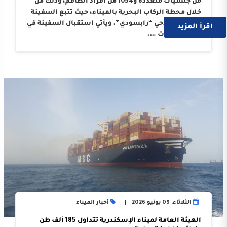
من جنسيات متعددة و1054 من أفراد الطاقم، وذلك من
خلال محطة الركاب البحرية بالميناء، حيث تتبع السفينة
الوكيل الملاحي “رابسودي”. ويأتي استقبال السفينة في
اقرأ المزيد
إطار النجاحات ….
الثلاثاء, 09 يونيو 2026
أخبار الميناء
الهيئة العامة لميناء الإسكندرية تتداول 185 ألف طن