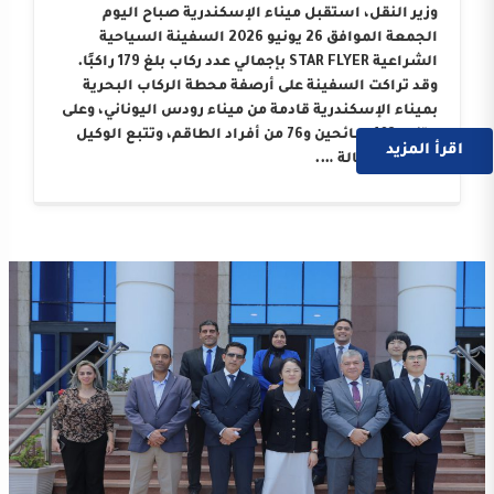
وزير النقل، استقبل ميناء الإسكندرية صباح اليوم
الجمعة الموافق 26 يونيو 2026 السفينة السياحية
الشراعية STAR FLYER بإجمالي عدد ركاب بلغ 179 راكبًا.
وقد تراكت السفينة على أرصفة محطة الركاب البحرية
بميناء الإسكندرية قادمة من ميناء رودس اليوناني، وعلى
متنها 103 سائحين و76 من أفراد الطاقم، وتتبع الوكيل
اقرأ المزيد
الملاحي “وكالة ….