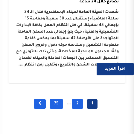
بضائع خلال 24 ساعة
شهدت الهيئة العامة لميناء الإسكندرية خلال الـ 24
ساعة الماضية، إستقبال عدد 30 سفينة ومغادرة 15
بإجمالي 45 سفينة، في ظل انتظام العمل بكافة الإدارات
التشغيلية والفنية، حيث بلغ إجمالي عدد السفن العاملة
المتواجدة على الأرصفة 42 سفينة بما يعكس كفاءة
منظومة التشغيل وسلاسة حركة دخول وخروج السفن
وفقًا للجداول الملاحية المخططة. ويأتي ذلك بالتوازي مع
التنسيق المستمر بين الجهات العاملة بالميناء لضمان
تسريع معدلات الشحن والتفريغ، وتقليل زمن انتظار ….
اقرأ المزيد
75
…
2
1