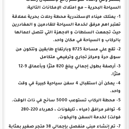
بمصر وهي واعدة لموسم رائع لإستقبال رحلات
السياحة البحرية – مع امتلاك الإمكانات التالية:
1- يمتلك ميناء الإسكندرية محطة رحلات بحرية عملاقة
تعتبر اهم مرفق لخدمة السياحة للقادمين و المغادرين
حيث تجمعت السلطات و الاجهزة التي تتصل اعمالها
بالركاب و السياحة في مكان واحد.
2- تقع علي مساحة 8725 وبارتفاع طابقين وتتكون من
سوق حرة ومركز تجاري وترفيهي متكامل
3- أرصفة بطول إجمالي يبلغ 820 مترًا وبأعماق 9-12
مترًا.
4- يمكن أن استقبال 4 سفن سياحية كبيرة في وقت
واحد.
5- محطة الركاب تستوعب 5000 سائح في ذات الوقت.
6- توافر مرافق (مياه ، تليفونات ، كهرباء 220-280
فولت) لخدمة السفن واليخوت.
7- تم إنشاء مبنى منفصل بإجمالي 38 متجر صغير بمثابة