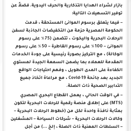
بازار لشراء الهدايا التذكارية والحرف اليدوية.
فضلاً عن
توفير التسهيلات التالية:
– فيما يتعلق برسوم الموانئ المستحقة ، قدمت
الحكومة المصرية حزمة من التخفيضات الجاذبة لسفن
الرحلات البحرية واليخوت ، تتضمن (75٪ على رسوم
الموانئ – 100٪ على رسوم القاطرة – 50٪ على رسوم
الوكالة) ، مع التركيز بصورة رئيسية على جودة الخدمات
المقدمة للعملاء بما يضمن السمعة الجيدة لمستوي
الكفاءة على المدى الطويل ، وفهم احتياجات الواقع
الجديد بعد جائحة Covid-19 ، مع مراعاة اتخاذ جميع
التدابير الصحية ذات الصلة.
– في الوقت الحالي ، يعمل القطاع البحري المصري
(MTS) على إطلاق منصة رقمية للرحلات البحرية لتكون
بمثابة نافذة واحدة لكل من (خطوط الرحلات البحرية –
وكالات الرحلات البحرية – شركات السياحة – المشغلين
– السلطات المعنية ذات الصلة ، إلخ …) من أجل