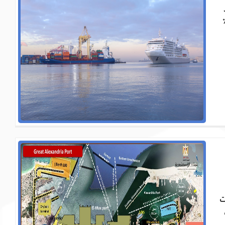
ارية ، حيث يتم تداول حوالي 60٪
ت