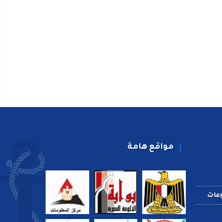
مواقع هامة
عات