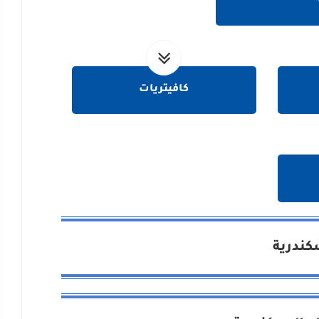
كافيتريات
سكندرية