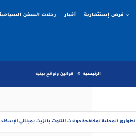
فرص إستثمارية
أخبار
رحلات السفن السياحية
الرئيسية
قوانين ولوائح بيئية
طوارئ المحلية لمكافحة حوادث التلوث بالزيت بمينائي الإسكندري