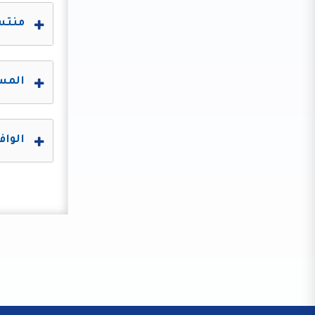
منتسب
المسا
الواف