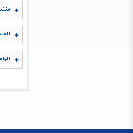
منتسب
المسا
الواف