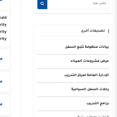
مو
Said
rity
تصنيفات أخرى
rity
rity
بيانات منظومة تتبع السفن
مو
عرض مشروعات الميناء
الإدارة العامة لمركز التدريب
مو
رحلات السفن السياحية
برامج التدريب
مو