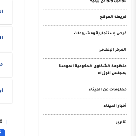
قوانين ولوائح بيئية
ال
خريطة الموقع
فرص إستثمارية ومشروعات
ال
المركز الإعلامى
م
منظومة الشكاوى الحكومية الموحدة
بمجلس الوزراء
معلومات عن الميناء
أج
أخبار الميناء
تقارير