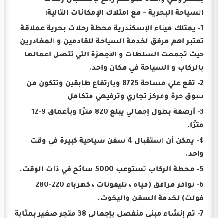
بمصر وهي واعدة لموسم رائع لإستقبال رحلات
السياحة البحرية – مع امتلاك الإمكانات التالية:
1- يمتلك ميناء الإسكندرية محطة رحلات بحرية عملاقة
تعتبر اهم مرفق لخدمة السياحة للقادمين و المغادرين
حيث تجمعت السلطات و الاجهزة التي تتصل اعمالها
بالركاب و السياحة في مكان واحد.
2- تقع علي مساحة 8725 وبارتفاع طابقين وتتكون من
سوق حرة ومركز تجاري وترفيهي متكامل
3- أرصفة بطول إجمالي يبلغ 820 مترًا وبأعماق 9-12
مترًا.
4- يمكن أن استقبال 4 سفن سياحية كبيرة في وقت
واحد.
5- محطة الركاب تستوعب 5000 سائح في ذات الوقت.
6- توافر مرافق (مياه ، تليفونات ، كهرباء 220-280
فولت) لخدمة السفن واليخوت.
7- تم إنشاء مبنى منفصل بإجمالي 38 متجر صغير بمثابة