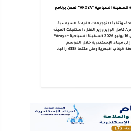
الهيئة العامة لميناء الإسكندرية تستقبل الرحلة الرابعة للسفينة السياحية “AROYA” ضمن برنامج
احة، وتنفيذا لتوجيهات القيادة السياسية
كامل الوزير وزير النقل، استقبلت الهيئة
العامة لميناء الإسكندرية صباح اليوم الخميس الموافق 16 يوليو 2026 السفينة السياحية “Aroya”
سلة تضم 10 رحلات مخططة إلى ميناء الإسكندرية خلال الموسم
السياحي الحالي. هذا وقد رست السفينة على أرصفة محطة الركاب البحرية وعلى متنها 4335 راكبا،