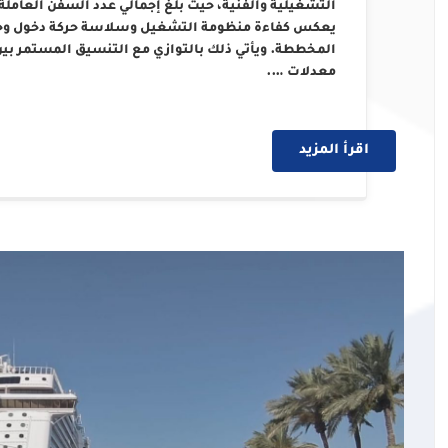
يعكس كفاءة منظومة التشغيل وسلاسة حركة دخول وخروج
المخططة. ويأتي ذلك بالتوازي مع التنسيق المستمر بين
معدلات ….
اقرأ المزيد