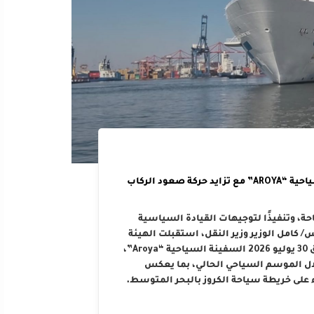
الهيئة العامة لميناء الإسكندرية تستقبل السفينة السياحية “AROYA” مع تزايد حركة صعود الركاب
حة، وتنفيذًا لتوجيهات القيادة السياسية
كامل الوزير وزير النقل، استقبلت الهيئة
العامة لميناء الإسكندرية صباح اليوم الخميس الموافق 30 يوليو 2026 السفينة السياحية “Aroya”،
لال الموسم السياحي الحالي، بما يعكس
 على خريطة سياحة الكروز بالبحر المتوسط.