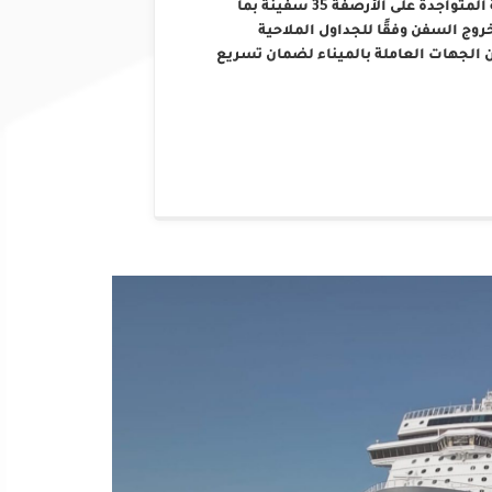
التشغيلية والفنية، حيث بلغ إجمالي عدد السفن العاملة المتواجدة على الأرصفة 35 سفينة بما
 السفن وفقًا للجداول الملاحية
 الجهات العاملة بالميناء لضمان تسريع