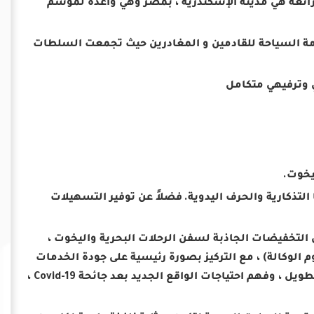
ة رائعة هي مدينة الإسكندرية ، بمصر وهي واعدة لموسم
خدمة السياحة للقادمين و المغادرين حيث تجمعت السلطات
فضلاً عن توفير التسهيلات
التخفيضات الجاذبة لسفن الرحلات البحرية واليخوت ،
 الموانئ – 100٪ على رسوم القاطرة – 50٪ على رسوم الوكالة) ، مع التركيز بصورة رئيسية على جودة الخدمات
المقدمة للعملاء بما يضمن السمعة الجيدة لمستوي الكفاءة على المدى الطويل ، وفهم احتياجات الواقع الجديد بعد جائحة Covid-19 ،