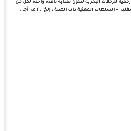
 البحري المصري (MTS) على إطلاق منصة رقمية للرحلات البحرية لتكون بمثابة نافذة واحدة لكل من
شغلين – السلطات المعنية ذات الصلة ، إلخ …) من أجل