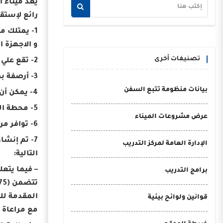
يعد ميناء ا
رائع لإستقب
1- يمتلك 
و الاجهزة ا
تصنيفات أخرى
2- تقع علي مساحة 8725 وبارتفاع طابقين وتتكون من سوق حرة ومركز تجاري وترفيهي متكامل
3- أرصفة بطول إجمالي يبلغ 820 مترًا وبأعماق 9-12 مترًا.
بيانات منظومة تتبع السفن
4- يمكن أن استقبال 4 سفن سياحية كبيرة في وقت واحد.
5- محطة الركاب تستوعب 5000 سائح في ذات الوقت.
عرض مشروعات الميناء
6- توافر مرافق (مياه ، تليفونات ، كهرباء 220-280 فولت) لخدمة السفن واليخوت.
7- تم إنشاء مبنى منفصل بإجمالي 38 متجر صغير بمثابة بازار لشراء الهدايا التذكارية والحرف اليدوية.
الإدارة العامة لمركز التدريب
التالية:
– فيما يتع
برامج التدريب
قوانين ولوائح بيئية
مع مراعاة ا