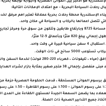
لإسكندرية هو الأكبر بين الموانئ المصرية والبوابة لوجهة بحري
ال رحلات السياحة البحرية – مع امتلاك الإمكانات التالية:
ميناء الإسكندرية محطة رحلات بحرية عملاقة تعتبر اهم مرفق ل
لتي تتصل اعمالها بالركاب و السياحة في مكان واحد.
لق برسوم الموانئ المستحقة ، قدمت الحكومة المصرية حزمة من 
تتضمن (75٪ على رسوم
تخاذ جميع التدابير الصحية ذات الصلة.