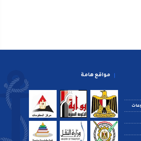
مواقع هامة
عات