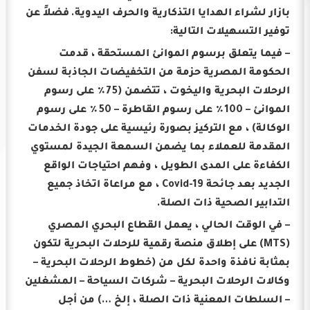
بازار لشراء الهدايا التذكارية والحرف اليدوية.
فضلاً عن
توفير التسهيلات التالية:
– فيما يتعلق برسوم الموانئ المستحقة ، قدمت
الحكومة المصرية حزمة من التخفيضات الجاذبة لسفن
الرحلات البحرية واليخوت ، تتضمن (75٪ على رسوم
الموانئ – 100٪ على رسوم القاطرة – 50٪ على رسوم
الوكالة) ، مع التركيز بصورة رئيسية على جودة الخدمات
المقدمة للعملاء بما يضمن السمعة الجيدة لمستوي
الكفاءة على المدى الطويل ، وفهم احتياجات الواقع
الجديد بعد جائحة Covid-19 ، مع مراعاة اتخاذ جميع
التدابير الصحية ذات الصلة.
– في الوقت الحالي ، يعمل القطاع البحري المصري
(MTS) على إطلاق منصة رقمية للرحلات البحرية لتكون
بمثابة نافذة واحدة لكل من (خطوط الرحلات البحرية –
وكالات الرحلات البحرية – شركات السياحة – المشغلين
– السلطات المعنية ذات الصلة ، إلخ …) من أجل