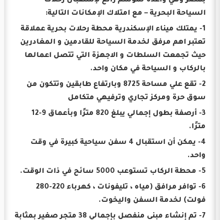
بمصر وهي واعدة لموسم رائع لإستقبال رحلات
السياحة البحرية – مع امتلاك الإمكانات التالية:
1- يمتلك ميناء الإسكندرية محطة رحلات بحرية عملاقة
تعتبر اهم مرفق لخدمة السياحة للقادمين و المغادرين
حيث تجمعت السلطات و الاجهزة التي تتصل اعمالها
بالركاب و السياحة في مكان واحد.
2- تقع علي مساحة 8725 وبارتفاع طابقين وتتكون من
سوق حرة ومركز تجاري وترفيهي متكامل
3- أرصفة بطول إجمالي يبلغ 820 مترًا وبأعماق 9-12
مترًا.
4- يمكن أن استقبال 4 سفن سياحية كبيرة في وقت
واحد.
5- محطة الركاب تستوعب 5000 سائح في ذات الوقت.
6- توافر مرافق (مياه ، تليفونات ، كهرباء 220-280
فولت) لخدمة السفن واليخوت.
7- تم إنشاء مبنى منفصل بإجمالي 38 متجر صغير بمثابة