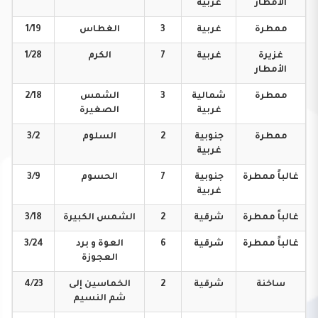
الأمطار
غربية
ممطرة
غربية
3
الغطاس
1/19
غزيرة
غربية
7
الكرم
1/28
الأمطار
ممطرة
شمالية
3
الشمس
2/18
غربية
الصغيرة
ممطرة
جنوبية
2
السلوم
3/2
غربية
غالباً
ممطرة
جنوبية
7
الحسوم
3/9
غربية
غالباً
ممطرة
شرقية
2
الشمس
الكبيرة
3/18
غالباً
ممطرة
شرقية
6
العوة و برد
3/24
العجوزة
ساخنة
شرقية
2
الخماسين إلى
4/23
شم النسيم