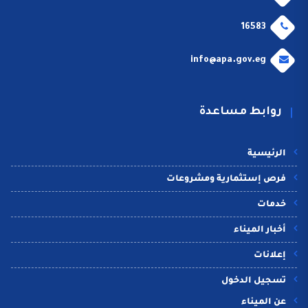
16583
info@apa.gov.eg
روابط مساعدة
الرئيسية
فرص إستثمارية ومشروعات
خدمات
أخبار الميناء
إعلانات
تسجيل الدخول
عن الميناء