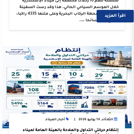
سلسلة تضم 10 رحلات مخططة إلى ميناء الإسكندرية
خلال الموسم السياحي الحالي. هذا وقد رست السفينة
على أرصفة محطة الركاب البحرية وعلى متنها 4335 راكبا،
اقرأ المزيد
بواقع 3214 سائحا ….
الثلاثاء, 14 يوليو 2026
أخبار الميناء
إنتظام حركتي التداول والملاحة بالهيئة العامة لميناء