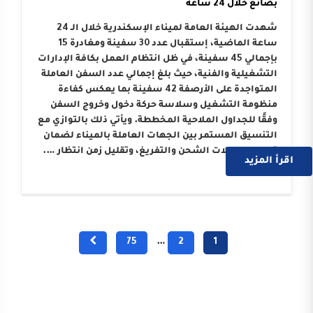
بضائع خلال 24 ساعة
شهدت الهيئة العامة لميناء الإسكندرية خلال الـ 24
ساعة الماضية، إستقبال عدد 30 سفينة ومغادرة 15
بإجمالي 45 سفينة، في ظل انتظام العمل بكافة الإدارات
التشغيلية والفنية، حيث بلغ إجمالي عدد السفن العاملة
المتواجدة على الأرصفة 42 سفينة بما يعكس كفاءة
منظومة التشغيل وسلاسة حركة دخول وخروج السفن
وفقًا للجداول الملاحية المخططة. ويأتي ذلك بالتوازي مع
التنسيق المستمر بين الجهات العاملة بالميناء لضمان
تسريع معدلات الشحن والتفريغ، وتقليل زمن انتظار ….
اقرأ المزيد
75
…
2
1