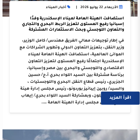
الأربعاء, 22 يوليو 2026
أخبار الميناء
استضافت الهيئة العامة لميناء الإسكندرية وفدًا
إسبانيا رفيع المستوى لتعزيز الربط البحري والتجاري
والتعاون اللوجستي وبحث الاستثمارات المشتركة
في إطار توجيهات معالي الفريق مهندس/ كامل الوزير،
وزير النقل، بتعزيز التعاون الدولي وتطوير الشراكات مع
الموانئ العالمية، استضافت الهيئة العامة لميناء
الإسكندرية اجتماعًا رفيع المستوى لتعزيز التعاون
الاقتصادي واللوجستي والبحري بين مصر وإسبانيا،
برئاسة مشتركة بين السيد اللواء بحري أ.ح/ حسين
الجزيري، رئيس قطاع النقل البحري واللوجستيات ،
والسيد/ روبين إيبانيز بوردونو، رئيس مجلس إدارة هيئة
ميناء كاستيلون، وبمشاركة السيد اللواء بحري/ إيهاب
اقرأ المزيد
صلاح، رئيس مجلس إدارة الهيئة العامة ….