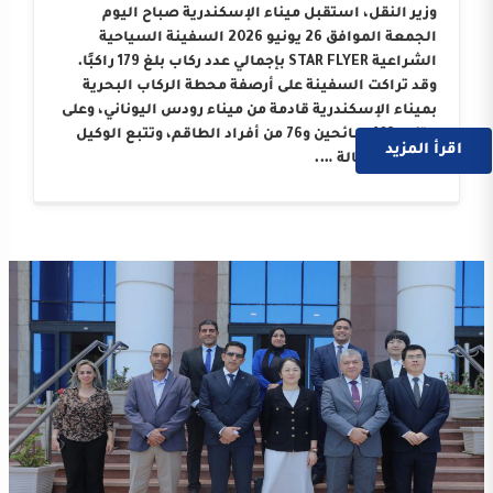
وزير النقل، استقبل ميناء الإسكندرية صباح اليوم
الجمعة الموافق 26 يونيو 2026 السفينة السياحية
الشراعية STAR FLYER بإجمالي عدد ركاب بلغ 179 راكبًا.
وقد تراكت السفينة على أرصفة محطة الركاب البحرية
بميناء الإسكندرية قادمة من ميناء رودس اليوناني، وعلى
متنها 103 سائحين و76 من أفراد الطاقم، وتتبع الوكيل
اقرأ المزيد
الملاحي “وكالة ….