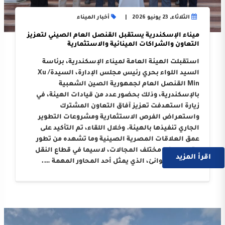
الثلاثاء, 23 يونيو 2026
أخبار الميناء
ميناء الإسكندرية يستقبل القنصل العام الصيني لتعزيز
التعاون والشراكات المينائية والاستثمارية
استقبلت الهيئة العامة لميناء الإسكندرية، برئاسة
السيد اللواء بحري رئيس مجلس الإدارة، السيدة/ Xu
Min القنصل العام لجمهورية الصين الشعبية
بالإسكندرية، وذلك بحضور عدد من قيادات الهيئة، في
زيارة استهدفت تعزيز آفاق التعاون المشترك
واستعراض الفرص الاستثمارية ومشروعات التطوير
الجاري تنفيذها بالهيئة. وخلال اللقاء، تم التأكيد على
عمق العلاقات المصرية الصينية وما تشهده من تطور
متواصل في مختلف المجالات، لاسيما في قطاع النقل
اقرأ المزيد
البحري والموانئ، الذي يمثل أحد المحاور المهمة ….