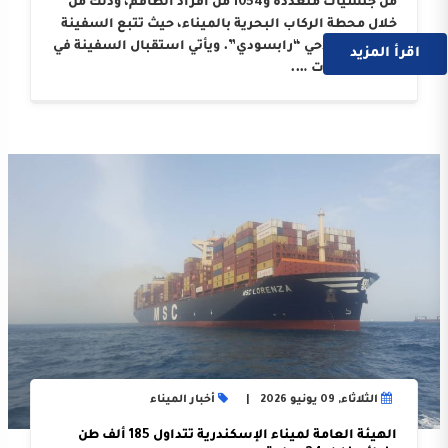
من جنسيات متعددة و1054 من أفراد الطاقم، وذلك من
خلال محطة الركاب البحرية بالميناء، حيث تتبع السفينة
الوكيل الملاحي “رابسودي”. ويأتي استقبال السفينة في
اقرأ المزيد
إطار النجاحات ….
الثلاثاء, 09 يونيو 2026
أخبار الميناء
الهيئة العامة لميناء الإسكندرية تتداول 185 ألف طن