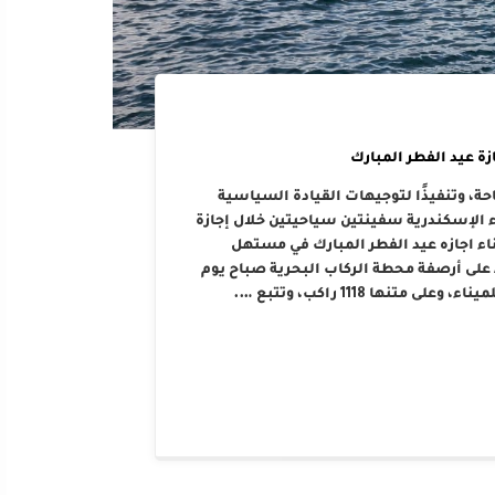
ة عيد الفطر المبارك
حة، وتنفيذًا لتوجيهات القيادة السياسية
 الإسكندرية سفينتين سياحيتين خلال إجازة
، بإجمالي عدد ركاب بلغ 2109 راكب، اثناء اجازه عيد الفطر المبارك في مستهل
موسم 2026. هذا وقد رست السفينة ASTORIA GRANDE على أرصفة محطة الركاب البحرية صباح يوم