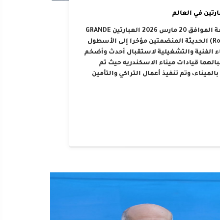
ارتين في العالم
استقبلت الهيئة العامة لميناء الإسكندرية اليوم الجمعة الموافق 20 مارس 2026 العبارتين GRANDE
SYEZIA و ANJI VIRTUE وهما يعتبرا من سفن الرورو (Ro-Ro) الحديثة المنضمتين مؤخرا إلى الأسطول
يعكس جاهزية الميناء الفنية والتشغيلية لاستقبال أحدث وأضخم
بالهما قيادات ميناء الاسكندريه حيث تم
ميناء، وتم تنفيذ أعمال التراكي والتأمين