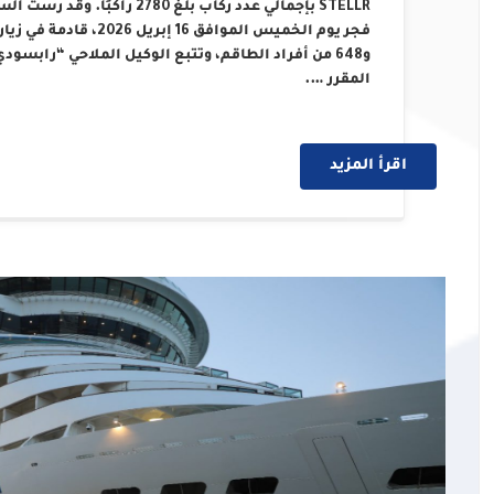
و648 من أفراد الطاقم، وتتبع الوكيل الملاحي “رابسو
المقرر ….
اقرأ المزيد