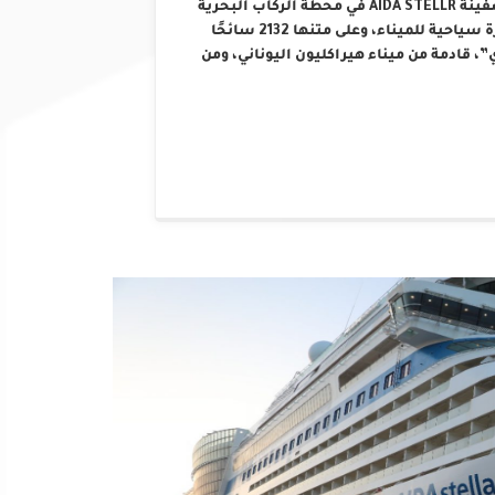
STELLR بإجمالي عدد ركاب بلغ 2780 راكبًا. وقد رست السفينة AIDA STELLR في محطة الركاب البحرية
فجر يوم الخميس الموافق 16 إبريل 2026، قادمة في زيارة سياحية للميناء، وعلى متنها 2132 سائحًا
دي”، قادمة من ميناء هيراكليون اليوناني، ومن