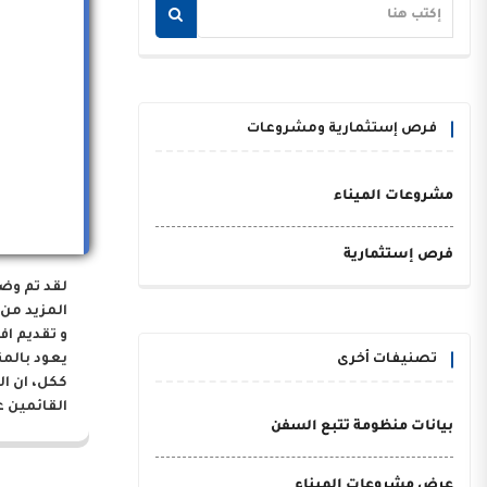
فرص إستثمارية ومشروعات
مشروعات الميناء
فرص إستثمارية
لقد تم وض
المزيد من 
و تقديم اف
تصنيفات أخرى
يعود بالم
ككل، ان ا
القائمين ع
بيانات منظومة تتبع السفن
عرض مشروعات الميناء