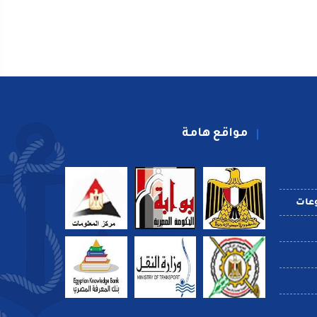
مواقع هامة
عات