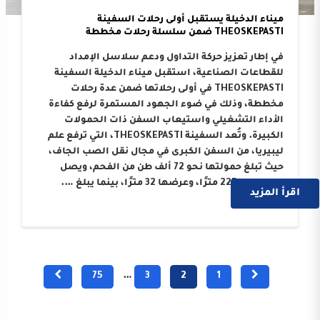
ميناء الدخيلة يستقبل أولى رحلات السفينة
THEOSKEPASTI ضمن سلسلة رحلات مخططة
في إطار تعزيز حركة التداول ودعم سلاسل الإمداد
للقطاعات الصناعية، استقبل ميناء الدخيلة السفينة
THEOSKEPASTI في أولى رحلاتها ضمن عدة رحلات
مخططة، وذلك في ضوء الجهود المستمرة لرفع كفاءة
الأداء التشغيلي واستيعاب السفن ذات الحمولات
الكبيرة. وتُعد السفينة THEOSKEPASTI، التي ترفع علم
ليبيريا، من السفن الكبرى في مجال نقل الصب الجاف،
حيث تبلغ حمولتها نحو 72 ألف طن من الفحم، ويصل
طولها إلى 225 مترًا، وعرضها 32 مترًا، بينما يبلغ ….
اقرأ المزيد
75
…
3
2
1