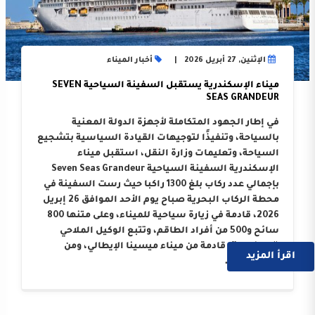
الإثنين, 27 أبريل 2026
أخبار الميناء
ميناء الإسكندرية يستقبل السفينة السياحية SEVEN
SEAS GRANDEUR
في إطار الجهود المتكاملة لأجهزة الدولة المعنية
بالسياحة، وتنفيذًا لتوجيهات القيادة السياسية بتشجيع
السياحة، وتعليمات وزارة النقل، استقبل ميناء
الإسكندرية السفينة السياحية Seven Seas Grandeur
بإجمالي عدد ركاب بلغ 1300 راكبا حيث رست السفينة في
محطة الركاب البحرية صباح يوم الأحد الموافق 26 إبريل
2026، قادمة في زيارة سياحية للميناء، وعلى متنها 800
سائح و500 من أفراد الطاقم، وتتبع الوكيل الملاحي
“دومنيون”، قادمة من ميناء ميسينا الإيطالي، ومن
اقرأ المزيد
المقرر أن ….