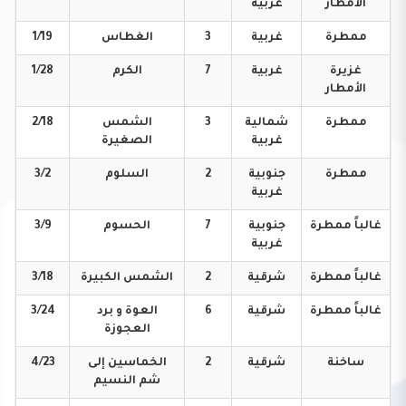
الأمطار
غربية
ممطرة
غربية
3
الغطاس
1/19
غزيرة
غربية
7
الكرم
1/28
الأمطار
ممطرة
شمالية
3
الشمس
2/18
غربية
الصغيرة
ممطرة
جنوبية
2
السلوم
3/2
غربية
غالباً
ممطرة
جنوبية
7
الحسوم
3/9
غربية
غالباً
ممطرة
شرقية
2
الشمس
الكبيرة
3/18
غالباً
ممطرة
شرقية
6
العوة و برد
3/24
العجوزة
ساخنة
شرقية
2
الخماسين إلى
4/23
شم النسيم