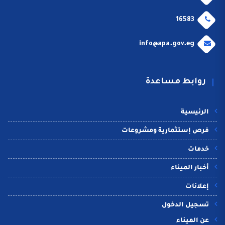
16583
info@apa.gov.eg
روابط مساعدة
الرئيسية
فرص إستثمارية ومشروعات
خدمات
أخبار الميناء
إعلانات
تسجيل الدخول
عن الميناء