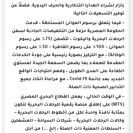
بازار لشراء الهدايا التذكارية والحرف اليدوية.
فضلاً عن
توفير التسهيلات التالية:
– فيما يتعلق برسوم الموانئ المستحقة ، قدمت
الحكومة المصرية حزمة من التخفيضات الجاذبة لسفن
الرحلات البحرية واليخوت ، تتضمن (75٪ على رسوم
الموانئ – 100٪ على رسوم القاطرة – 50٪ على رسوم
الوكالة) ، مع التركيز بصورة رئيسية على جودة الخدمات
المقدمة للعملاء بما يضمن السمعة الجيدة لمستوي
الكفاءة على المدى الطويل ، وفهم احتياجات الواقع
الجديد بعد جائحة Covid-19 ، مع مراعاة اتخاذ جميع
التدابير الصحية ذات الصلة.
– في الوقت الحالي ، يعمل القطاع البحري المصري
(MTS) على إطلاق منصة رقمية للرحلات البحرية لتكون
بمثابة نافذة واحدة لكل من (خطوط الرحلات البحرية –
وكالات الرحلات البحرية – شركات السياحة – المشغلين
– السلطات المعنية ذات الصلة ، إلخ …) من أجل