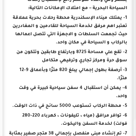
بمصر وهي واعدة لموسم رائع لإستقبال رحلات
السياحة البحرية – مع امتلاك الإمكانات التالية:
1- يمتلك ميناء الإسكندرية محطة رحلات بحرية عملاقة
تعتبر اهم مرفق لخدمة السياحة للقادمين و المغادرين
حيث تجمعت السلطات و الاجهزة التي تتصل اعمالها
بالركاب و السياحة في مكان واحد.
2- تقع علي مساحة 8725 وبارتفاع طابقين وتتكون من
سوق حرة ومركز تجاري وترفيهي متكامل
3- أرصفة بطول إجمالي يبلغ 820 مترًا وبأعماق 9-12
مترًا.
4- يمكن أن استقبال 4 سفن سياحية كبيرة في وقت
واحد.
5- محطة الركاب تستوعب 5000 سائح في ذات الوقت.
6- توافر مرافق (مياه ، تليفونات ، كهرباء 220-280
فولت) لخدمة السفن واليخوت.
7- تم إنشاء مبنى منفصل بإجمالي 38 متجر صغير بمثابة