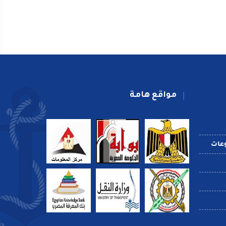
مواقع هامة
عات