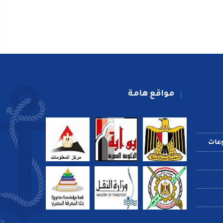
مواقع هامة
عات