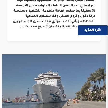
انتظام العمل بكافة الإدارات التشغيلية والفنية، حيث
بلغ إجمالي عدد السفن العاملة المتواجدة على الأرصفة
35 سفينة بما يعكس كفاءة منظومة التشغيل وسلاسة
حركة دخول وخروج السفن وفقًا للجداول الملاحية
المخططة. ويأتي ذلك بالتوازي مع التنسيق المستمر بين
الجهات العاملة بالميناء لضمان تسريع معدلات ….
اقرأ المزيد