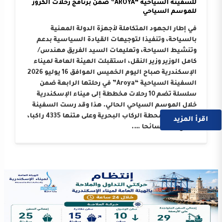
للسفينة السياحية “AROYA” ضمن برنامج رحلات الكروز
للموسم السياحي
في إطار الجهود المتكاملة لأجهزة الدولة المعنية
بالسياحة، وتنفيذا لتوجيهات القيادة السياسية بدعم
وتنشيط السياحة، وتعليمات السيد الفريق مهندس/
كامل الوزير وزير النقل، استقبلت الهيئة العامة لميناء
الإسكندرية صباح اليوم الخميس الموافق 16 يوليو 2026
السفينة السياحية “Aroya” في رحلتها الرابعة ضمن
سلسلة تضم 10 رحلات مخططة إلى ميناء الإسكندرية
خلال الموسم السياحي الحالي. هذا وقد رست السفينة
على أرصفة محطة الركاب البحرية وعلى متنها 4335 راكبا،
اقرأ المزيد
بواقع 3214 سائحا ….