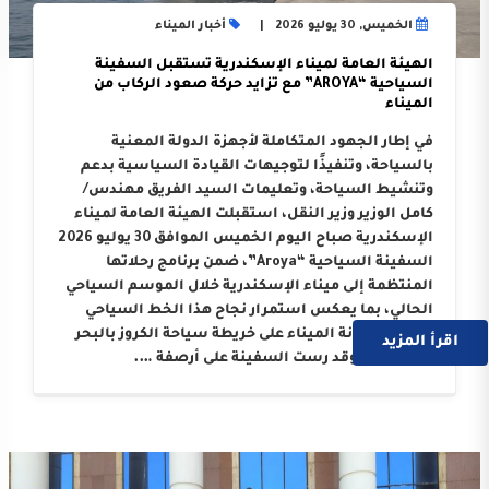
الخميس, 30 يوليو 2026
أخبار الميناء
الهيئة العامة لميناء الإسكندرية تستقبل السفينة
السياحية “AROYA” مع تزايد حركة صعود الركاب من
الميناء
في إطار الجهود المتكاملة لأجهزة الدولة المعنية
بالسياحة، وتنفيذًا لتوجيهات القيادة السياسية بدعم
وتنشيط السياحة، وتعليمات السيد الفريق مهندس/
كامل الوزير وزير النقل، استقبلت الهيئة العامة لميناء
الإسكندرية صباح اليوم الخميس الموافق 30 يوليو 2026
السفينة السياحية “Aroya”، ضمن برنامج رحلاتها
المنتظمة إلى ميناء الإسكندرية خلال الموسم السياحي
الحالي، بما يعكس استمرار نجاح هذا الخط السياحي
وترسيخ مكانة الميناء على خريطة سياحة الكروز بالبحر
اقرأ المزيد
المتوسط. وقد رست السفينة على أرصفة ….