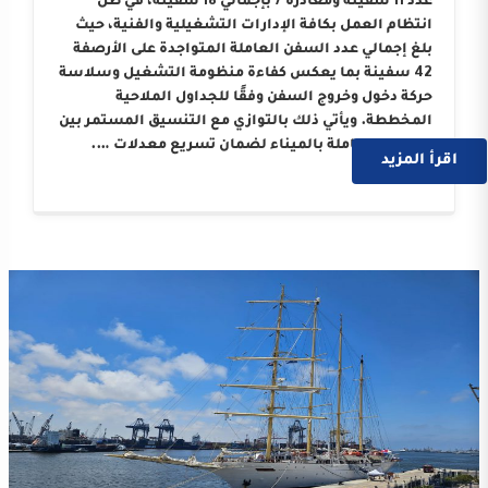
عدد 11 سفينة ومغادرة 7 بإجمالي 18 سفينة، في ظل
انتظام العمل بكافة الإدارات التشغيلية والفنية، حيث
بلغ إجمالي عدد السفن العاملة المتواجدة على الأرصفة
42 سفينة بما يعكس كفاءة منظومة التشغيل وسلاسة
حركة دخول وخروج السفن وفقًا للجداول الملاحية
المخططة. ويأتي ذلك بالتوازي مع التنسيق المستمر بين
الجهات العاملة بالميناء لضمان تسريع معدلات ….
اقرأ المزيد