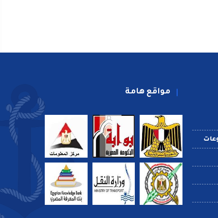
مواقع هامة
عات