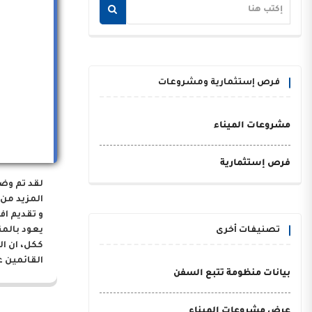
فرص إستثمارية ومشروعات
مشروعات الميناء
فرص إستثمارية
لقد تم وض
المزيد من 
و تقديم اف
تصنيفات أخرى
يعود بالم
ككل، ان ا
القائمين ع
بيانات منظومة تتبع السفن
عرض مشروعات الميناء