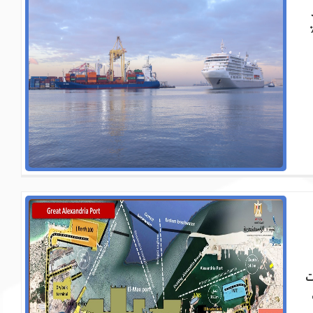
ارية ، حيث يتم تداول حوالي 60٪
ت