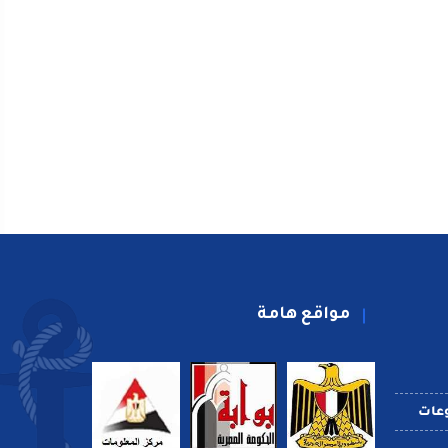
مواقع هامة
عات