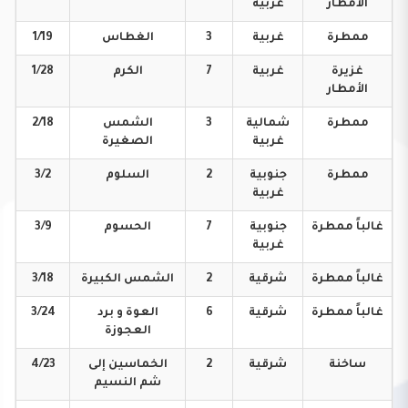
الأمطار
غربية
ممطرة
غربية
3
الغطاس
1/19
غزيرة
غربية
7
الكرم
1/28
الأمطار
ممطرة
شمالية
3
الشمس
2/18
غربية
الصغيرة
ممطرة
جنوبية
2
السلوم
3/2
غربية
غالباً
ممطرة
جنوبية
7
الحسوم
3/9
غربية
غالباً
ممطرة
شرقية
2
الشمس
الكبيرة
3/18
غالباً
ممطرة
شرقية
6
العوة و برد
3/24
العجوزة
ساخنة
شرقية
2
الخماسين إلى
4/23
شم النسيم