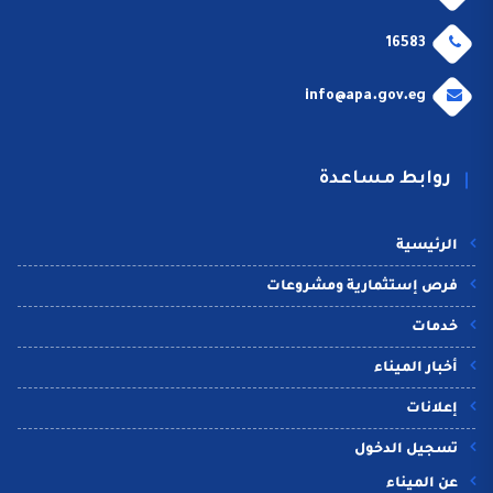
16583
info@apa.gov.eg
روابط مساعدة
الرئيسية
فرص إستثمارية ومشروعات
خدمات
أخبار الميناء
إعلانات
تسجيل الدخول
عن الميناء