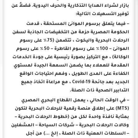
بازار لشراء الهدايا التذكارية والحرف اليدوية.
فضلاً عن
توفير التسهيلات التالية:
– فيما يتعلق برسوم الموانئ المستحقة ، قدمت
الحكومة المصرية حزمة من التخفيضات الجاذبة لسفن
الرحلات البحرية واليخوت ، تتضمن (75٪ على رسوم
الموانئ – 100٪ على رسوم القاطرة – 50٪ على رسوم
الوكالة) ، مع التركيز بصورة رئيسية على جودة الخدمات
المقدمة للعملاء بما يضمن السمعة الجيدة لمستوي
الكفاءة على المدى الطويل ، وفهم احتياجات الواقع
الجديد بعد جائحة Covid-19 ، مع مراعاة اتخاذ جميع
التدابير الصحية ذات الصلة.
– في الوقت الحالي ، يعمل القطاع البحري المصري
(MTS) على إطلاق منصة رقمية للرحلات البحرية لتكون
بمثابة نافذة واحدة لكل من (خطوط الرحلات البحرية –
وكالات الرحلات البحرية – شركات السياحة – المشغلين
– السلطات المعنية ذات الصلة ، إلخ …) من أجل