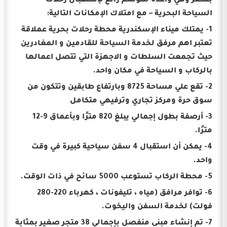
بمصر وهي واعدة لموسم رائع لإستقبال رحلات
السياحة البحرية – مع امتلاك الإمكانات التالية:
1- يمتلك ميناء الإسكندرية محطة رحلات بحرية عملاقة
تعتبر اهم مرفق لخدمة السياحة للقادمين و المغادرين
حيث تجمعت السلطات و الاجهزة التي تتصل اعمالها
بالركاب و السياحة في مكان واحد.
2- تقع علي مساحة 8725 وبارتفاع طابقين وتتكون من
سوق حرة ومركز تجاري وترفيهي متكامل
3- أرصفة بطول إجمالي يبلغ 820 مترًا وبأعماق 9-12
مترًا.
4- يمكن أن استقبال 4 سفن سياحية كبيرة في وقت
واحد.
5- محطة الركاب تستوعب 5000 سائح في ذات الوقت.
6- توافر مرافق (مياه ، تليفونات ، كهرباء 220-280
فولت) لخدمة السفن واليخوت.
7- تم إنشاء مبنى منفصل بإجمالي 38 متجر صغير بمثابة