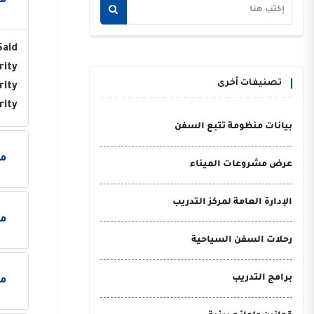
مو
Said
rity
تصنيفات أخرى
rity
rity
بيانات منظومة تتبع السفن
مو
عرض مشروعات الميناء
الإدارة العامة لمركز التدريب
مو
رحلات السفن السياحية
برامج التدريب
مو