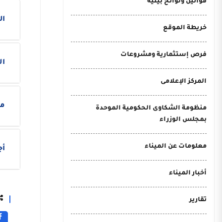
قوانين ولوائح بيئية
ال
خريطة الموقع
فرص إستثمارية ومشروعات
ال
المركز الإعلامى
م
منظومة الشكاوى الحكومية الموحدة
بمجلس الوزراء
معلومات عن الميناء
أج
أخبار الميناء
تقارير