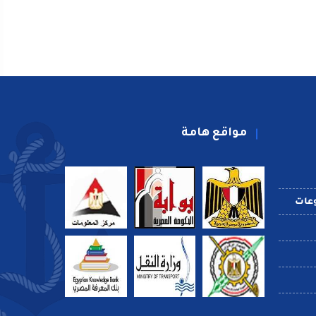
مواقع هامة
عات