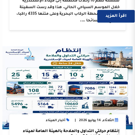
سلسلة تضم 10 رحلات مخططة إلى ميناء الإسكندرية
خلال الموسم السياحي الحالي. هذا وقد رست السفينة
على أرصفة محطة الركاب البحرية وعلى متنها 4335 راكبا،
اقرأ المزيد
بواقع 3214 سائحا ….
الثلاثاء, 14 يوليو 2026
أخبار الميناء
إنتظام حركتي التداول والملاحة بالهيئة العامة لميناء