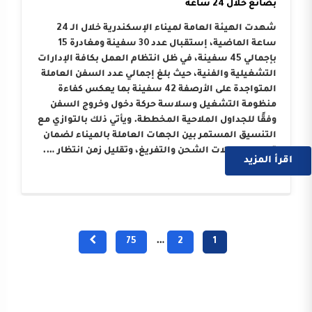
بضائع خلال 24 ساعة
شهدت الهيئة العامة لميناء الإسكندرية خلال الـ 24
ساعة الماضية، إستقبال عدد 30 سفينة ومغادرة 15
بإجمالي 45 سفينة، في ظل انتظام العمل بكافة الإدارات
التشغيلية والفنية، حيث بلغ إجمالي عدد السفن العاملة
المتواجدة على الأرصفة 42 سفينة بما يعكس كفاءة
منظومة التشغيل وسلاسة حركة دخول وخروج السفن
وفقًا للجداول الملاحية المخططة. ويأتي ذلك بالتوازي مع
التنسيق المستمر بين الجهات العاملة بالميناء لضمان
تسريع معدلات الشحن والتفريغ، وتقليل زمن انتظار ….
اقرأ المزيد
75
…
2
1