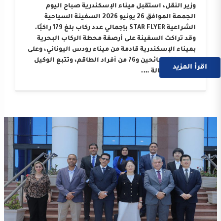
وزير النقل، استقبل ميناء الإسكندرية صباح اليوم
الجمعة الموافق 26 يونيو 2026 السفينة السياحية
الشراعية STAR FLYER بإجمالي عدد ركاب بلغ 179 راكبًا.
وقد تراكت السفينة على أرصفة محطة الركاب البحرية
بميناء الإسكندرية قادمة من ميناء رودس اليوناني، وعلى
متنها 103 سائحين و76 من أفراد الطاقم، وتتبع الوكيل
اقرأ المزيد
الملاحي “وكالة ….