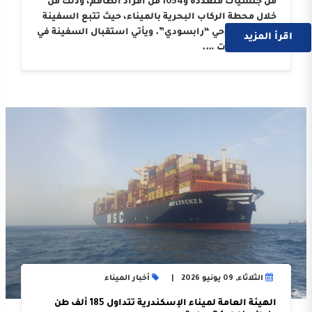
من جنسيات متعددة و1054 من أفراد الطاقم، وذلك من
خلال محطة الركاب البحرية بالميناء، حيث تتبع السفينة
الوكيل الملاحي “رابسودي”. ويأتي استقبال السفينة في
اقرأ المزيد
إطار النجاحات ….
الثلاثاء, 09 يونيو 2026
أخبار الميناء
الهيئة العامة لميناء الإسكندرية تتداول 185 ألف طن