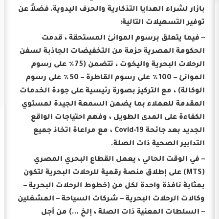
بازار لشراء الهدايا التذكارية والحرف اليدوية.
فضلاً عن
توفير التسهيلات التالية:
– فيما يتعلق برسوم الموانئ المستحقة ، قدمت
الحكومة المصرية حزمة من التخفيضات الجاذبة لسفن
الرحلات البحرية واليخوت ، تتضمن (75٪ على رسوم
الموانئ – 100٪ على رسوم القاطرة – 50٪ على رسوم
الوكالة) ، مع التركيز بصورة رئيسية على جودة الخدمات
المقدمة للعملاء بما يضمن السمعة الجيدة لمستوي
الكفاءة على المدى الطويل ، وفهم احتياجات الواقع
الجديد بعد جائحة Covid-19 ، مع مراعاة اتخاذ جميع
التدابير الصحية ذات الصلة.
– في الوقت الحالي ، يعمل القطاع البحري المصري
(MTS) على إطلاق منصة رقمية للرحلات البحرية لتكون
بمثابة نافذة واحدة لكل من (خطوط الرحلات البحرية –
وكالات الرحلات البحرية – شركات السياحة – المشغلين
– السلطات المعنية ذات الصلة ، إلخ …) من أجل