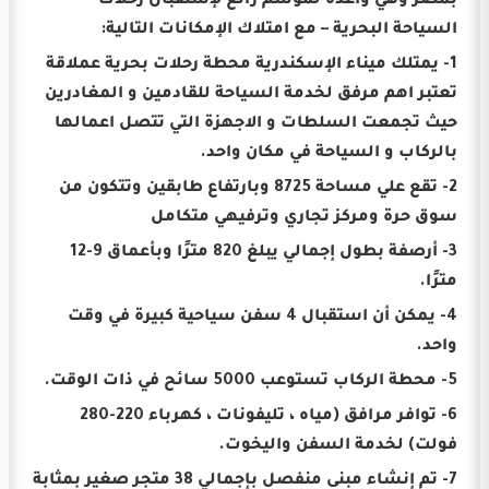
بمصر وهي واعدة لموسم رائع لإستقبال رحلات
السياحة البحرية – مع امتلاك الإمكانات التالية:
1- يمتلك ميناء الإسكندرية محطة رحلات بحرية عملاقة
تعتبر اهم مرفق لخدمة السياحة للقادمين و المغادرين
حيث تجمعت السلطات و الاجهزة التي تتصل اعمالها
بالركاب و السياحة في مكان واحد.
2- تقع علي مساحة 8725 وبارتفاع طابقين وتتكون من
سوق حرة ومركز تجاري وترفيهي متكامل
3- أرصفة بطول إجمالي يبلغ 820 مترًا وبأعماق 9-12
مترًا.
4- يمكن أن استقبال 4 سفن سياحية كبيرة في وقت
واحد.
5- محطة الركاب تستوعب 5000 سائح في ذات الوقت.
6- توافر مرافق (مياه ، تليفونات ، كهرباء 220-280
فولت) لخدمة السفن واليخوت.
7- تم إنشاء مبنى منفصل بإجمالي 38 متجر صغير بمثابة