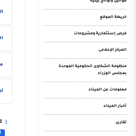
قوانين ولوائح بيئية
ال
خريطة الموقع
فرص إستثمارية ومشروعات
ال
المركز الإعلامى
م
منظومة الشكاوى الحكومية الموحدة
بمجلس الوزراء
معلومات عن الميناء
أج
أخبار الميناء
تقارير