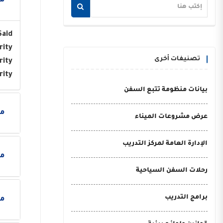
مو
Said
rity
تصنيفات أخرى
rity
rity
بيانات منظومة تتبع السفن
مو
عرض مشروعات الميناء
الإدارة العامة لمركز التدريب
مو
رحلات السفن السياحية
برامج التدريب
مو