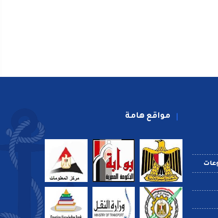
مواقع هامة
عات