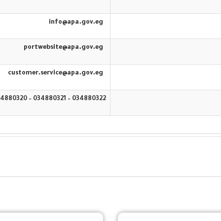
info@apa.gov.eg
portwebsite@apa.gov.eg
customer.service@apa.gov.eg
034880322 – 034880321 – 034880320 – 16583